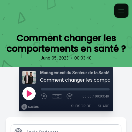
Comment changer les
comportements en santé ?
•
June 05, 2023
00:03:40
Management du Secteur de la Santé
1x
00:00
/
00:03:40
SUBSCRIBE
SHARE